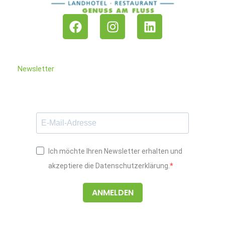
F
I
L
a
n
i
c
s
n
e
t
k
b
a
e
Newsletter
o
g
d
o
r
i
k
a
n
m
Ich möchte Ihren Newsletter erhalten und
akzeptiere die Datenschutzerklärung.
ANMELDEN