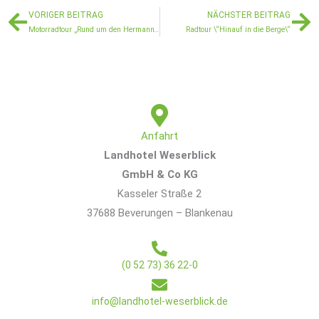
Zurück
Nä
VORIGER BEITRAG
NÄCHSTER BEITRAG
Motorradtour „Rund um den Hermann“ – ein echtes Erlebnis
Radtour \“Hinauf in die Berge\“
Anfahrt
Landhotel Weserblick
GmbH & Co KG
Kasseler Straße 2
37688 Beverungen – Blankenau
(0 52 73) 36 22-0
info@landhotel-weserblick.de