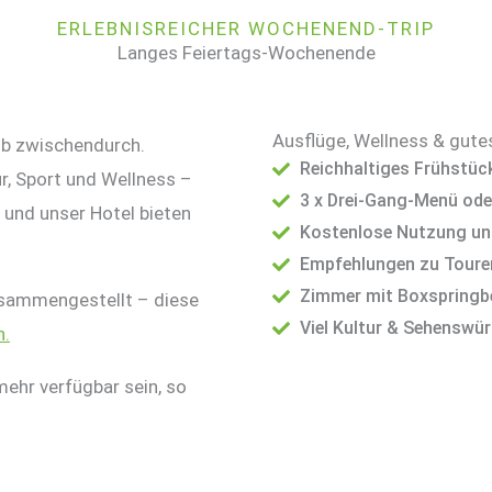
ERLEBNISREICHER WOCHENEND-TRIP
Langes Feiertags-Wochenende
Ausflüge, Wellness & gute
ub zwischendurch.
Reichhaltiges Frühstüc
r, Sport und Wellness –
3 x Drei-Gang-Menü ode
und unser Hotel bieten
Kostenlose Nutzung un
Empfehlungen zu Touren
Zimmer mit Boxspringb
zusammengestellt – diese
Viel Kultur & Sehenswü
n.
ehr verfügbar sein, so