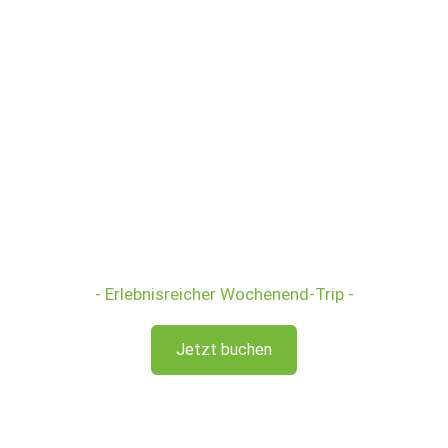
Langes Feiertags-Wochenende
- Erlebnisreicher Wochenend-Trip -
Jetzt buchen