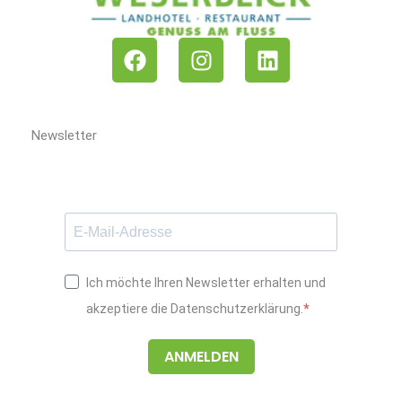
F
I
L
a
n
i
c
s
n
e
t
k
b
a
e
Newsletter
o
g
d
o
r
i
k
a
n
m
Ich möchte Ihren Newsletter erhalten und
akzeptiere die Datenschutzerklärung.
ANMELDEN