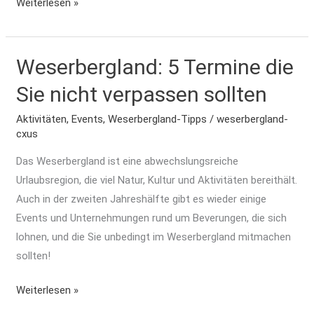
Weiterlesen »
Weserbergland: 5 Termine die
Weserbergland:
5
Sie nicht verpassen sollten
Termine
die
Aktivitäten
,
Events
,
Weserbergland-Tipps
/
weserbergland-
cxus
Sie
nicht
Das Weserbergland ist eine abwechslungsreiche
verpassen
Urlaubsregion, die viel Natur, Kultur und Aktivitäten bereithält.
sollten
Auch in der zweiten Jahreshälfte gibt es wieder einige
Events und Unternehmungen rund um Beverungen, die sich
lohnen, und die Sie unbedingt im Weserbergland mitmachen
sollten!
Weiterlesen »