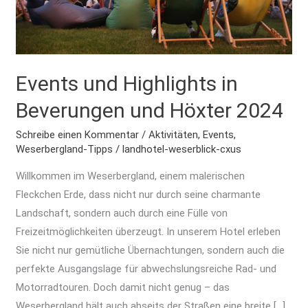
und
Höxter
2024
Events und Highlights in
Beverungen und Höxter 2024
Schreibe einen Kommentar
/
Aktivitäten
,
Events
,
Weserbergland-Tipps
/
landhotel-weserblick-cxus
Willkommen im Weserbergland, einem malerischen
Fleckchen Erde, dass nicht nur durch seine charmante
Landschaft, sondern auch durch eine Fülle von
Freizeitmöglichkeiten überzeugt. In unserem Hotel erleben
Sie nicht nur gemütliche Übernachtungen, sondern auch die
perfekte Ausgangslage für abwechslungsreiche Rad- und
Motorradtouren. Doch damit nicht genug – das
Weserbergland hält auch abseits der Straßen eine breite […]