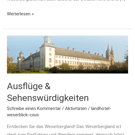
Weiterlesen »
Ausflüge
&
Sehenswürdigkeiten
Ausflüge &
Sehenswürdigkeiten
Schreibe einen Kommentar
/
Aktivitäten
/
landhotel-
weserblick-cxus
Entdecken Sie das Weserbergland! Das Weserbergland ist
ideal zum Radfahren und Wandern geeignet, dennoch lohnt