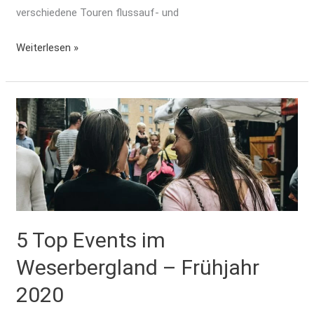
verschiedene Touren flussauf- und
Weiterlesen »
5
Top
Events
im
Weserbergland
–
Frühjahr
5 Top Events im
2020
Weserbergland – Frühjahr
2020