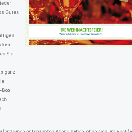
lieder
as Gutes
altigen
ichen
en Sie
as ganz
ie
k-Box
ach
.
lafen? Einen entspannten Abend haben, ohne sich um Rückfa