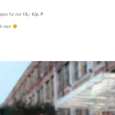
ppe für nur
15,- €/p. P
.
ch das!