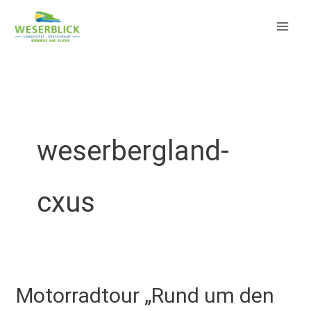
Zum
springen
Inhalt
springen
weserbergland-
cxus
Motorradtour „Rund um den
Motorradtour
„Rund