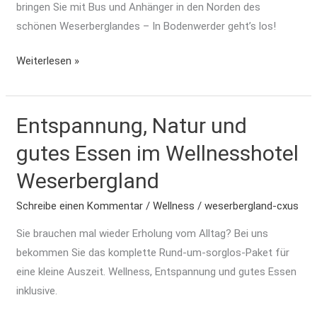
bringen Sie mit Bus und Anhänger in den Norden des
schönen Weserberglandes – In Bodenwerder geht’s los!
Weiterlesen »
Entspannung, Natur und
Entspannung,
Natur
gutes Essen im Wellnesshotel
und
Weserbergland
gutes
Essen
Schreibe einen Kommentar
/
Wellness
/
weserbergland-cxus
im
Sie brauchen mal wieder Erholung vom Alltag? Bei uns
Wellnesshotel
bekommen Sie das komplette Rund-um-sorglos-Paket für
Weserbergland
eine kleine Auszeit. Wellness, Entspannung und gutes Essen
inklusive.