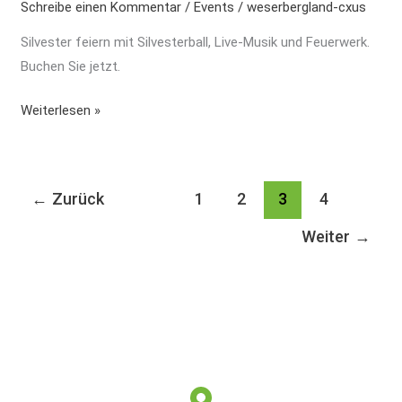
Schreibe einen Kommentar
/
Events
/
weserbergland-cxus
uns
ins
Silvester feiern mit Silvesterball, Live-Musik und Feuerwerk.
neue
Buchen Sie jetzt.
Jahr
Weiterlesen »
←
Zurück
1
2
3
4
Weiter
→