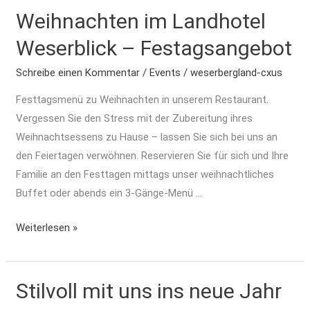
Weihnachten im Landhotel
Weihnachten
im
Weserblick – Festagsangebot
Landhotel
Weserblick
Schreibe einen Kommentar
/
Events
/
weserbergland-cxus
–
Festtagsmenü zu Weihnachten in unserem Restaurant.
Festagsangebot
Vergessen Sie den Stress mit der Zubereitung ihres
Weihnachtsessens zu Hause – lassen Sie sich bei uns an
den Feiertagen verwöhnen. Reservieren Sie für sich und Ihre
Familie an den Festtagen mittags unser weihnachtliches
Buffet oder abends ein 3-Gänge-Menü …
Weiterlesen »
Stilvoll mit uns ins neue Jahr
Stilvoll
mit