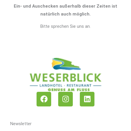
Ein- und Auschecken außerhalb dieser Zeiten ist
natürlich auch möglich.
Bitte sprechen Sie uns an.
F
I
L
a
n
i
c
s
n
e
t
k
b
a
e
Newsletter