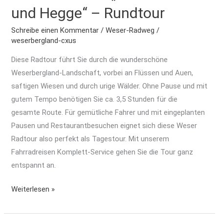
Weser
und Hegge“ – Rundtour
„Über
Land
Schreibe einen Kommentar
/
Weser-Radweg
/
weserbergland-cxus
und
Hegge“
Diese Radtour führt Sie durch die wunderschöne
–
Weserbergland-Landschaft, vorbei an Flüssen und Auen,
Rundtour
saftigen Wiesen und durch urige Wälder. Ohne Pause und mit
gutem Tempo benötigen Sie ca. 3,5 Stunden für die
gesamte Route. Für gemütliche Fahrer und mit eingeplanten
Pausen und Restaurantbesuchen eignet sich diese Weser
Radtour also perfekt als Tagestour. Mit unserem
Fahrradreisen Komplett-Service gehen Sie die Tour ganz
entspannt an.
Weiterlesen »