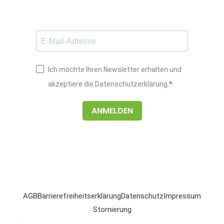
o
g
d
o
r
i
k
a
n
m
Ich möchte Ihren Newsletter erhalten und
akzeptiere die Datenschutzerklärung.
ANMELDEN
AGB
Barrierefreiheitserklärung
Datenschutz
Impressum
Stornierung