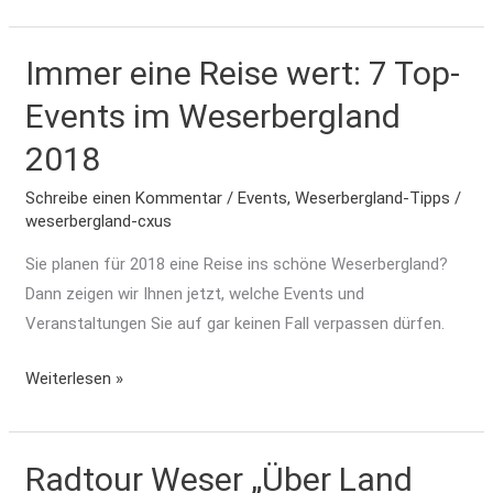
Immer eine Reise wert: 7 Top-
Immer
eine
Events im Weserbergland
Reise
2018
wert:
7
Schreibe einen Kommentar
/
Events
,
Weserbergland-Tipps
/
Top-
weserbergland-cxus
Events
Sie planen für 2018 eine Reise ins schöne Weserbergland?
im
Dann zeigen wir Ihnen jetzt, welche Events und
Weserbergland
Veranstaltungen Sie auf gar keinen Fall verpassen dürfen.
2018
Weiterlesen »
Radtour Weser „Über Land
Radtour