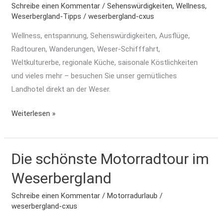
Schreibe einen Kommentar
/
Sehenswürdigkeiten
,
Wellness
,
langes
Weserbergland-Tipps
/
weserbergland-cxus
Wochenende
Wellness, entspannung, Sehenswürdigkeiten, Ausflüge,
an
Radtouren, Wanderungen, Weser-Schifffahrt,
der
Weltkulturerbe, regionale Küche, saisonale Köstlichkeiten
Weser
und vieles mehr – besuchen Sie unser gemütliches
Landhotel direkt an der Weser.
Weiterlesen »
Die schönste Motorradtour im
Die
schönste
Weserbergland
Motorradtour
im
Schreibe einen Kommentar
/
Motorradurlaub
/
weserbergland-cxus
Weserbergland